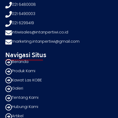
021 6480008
021 6490003
021 6299419
intiwisales@intanpertiwi.co.id
marketing.intanpertiwi@gmail.com
Navigasi Situs
Beranda
Produk Kami
Kawat Las KOBE
Galeri
Tentang Kami
Hubungi Kami
Artikel