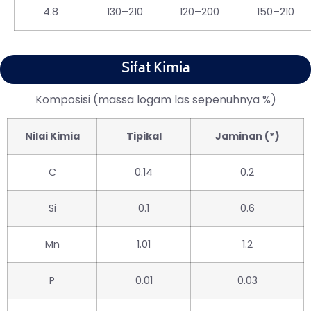
4.8
130–210
120–200
150–210
Sifat Kimia
Komposisi (massa logam las sepenuhnya %)
Nilai Kimia
Tipikal
Jaminan (*)
C
0.14
0.2
Si
0.1
0.6
Mn
1.01
1.2
P
0.01
0.03