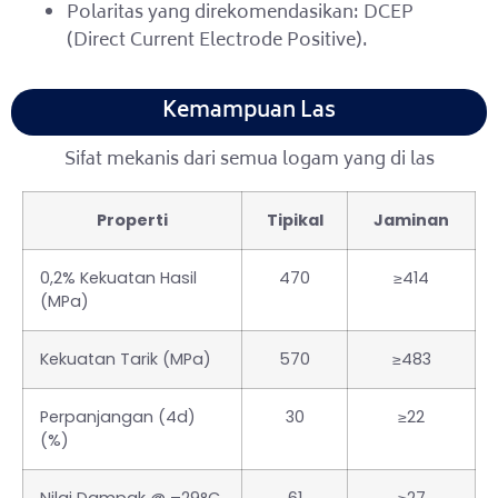
Polaritas yang direkomendasikan: DCEP
(Direct Current Electrode Positive).
Kemampuan Las
Sifat mekanis dari semua logam yang di las
Properti
Tipikal
Jaminan
0,2% Kekuatan Hasil
470
≥414
(MPa)
Kekuatan Tarik (MPa)
570
≥483
Perpanjangan (4d)
30
≥22
(%)
Nilai Dampak @ –29°C
61
≥27