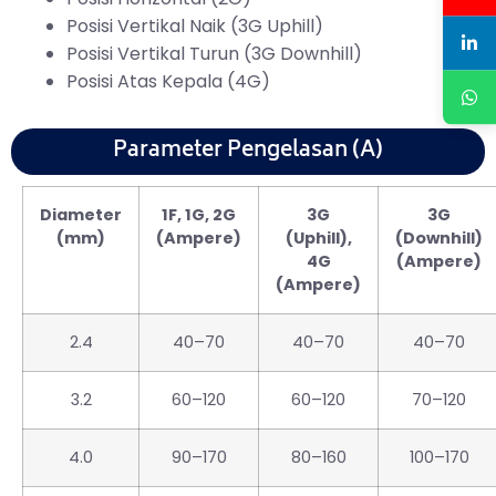
Posisi Vertikal Naik (3G Uphill)
Posisi Vertikal Turun (3G Downhill)
Posisi Atas Kepala (4G)
Parameter Pengelasan (A)
Diameter
1F, 1G, 2G
3G
3G
(mm)
(Ampere)
(Uphill),
(Downhill)
4G
(Ampere)
(Ampere)
2.4
40–70
40–70
40–70
3.2
60–120
60–120
70–120
4.0
90–170
80–160
100–170