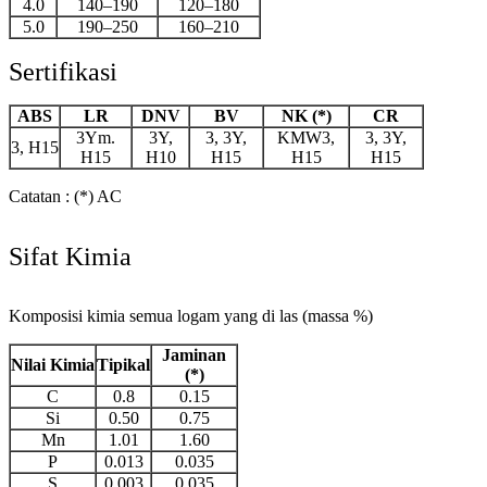
4.0
140–190
120–180
5.0
190–250
160–210
Sertifikasi
ABS
LR
DNV
BV
NK (*)
CR
3Ym.
3Y,
3, 3Y,
KMW3,
3, 3Y,
3, H15
H15
H10
H15
H15
H15
Catatan : (*) AC
Sifat Kimia
Komposisi kimia semua logam yang di las (massa %)
Jaminan
Nilai Kimia
Tipikal
(*)
C
0.8
0.15
Si
0.50
0.75
Mn
1.01
1.60
P
0.013
0.035
S
0.003
0.035