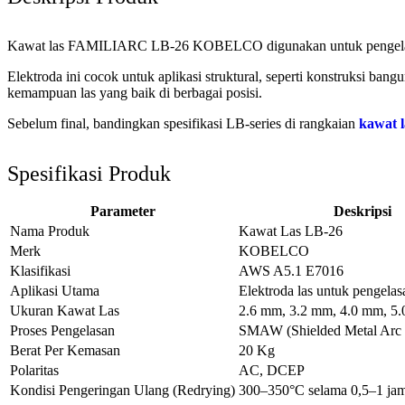
Kawat las FAMILIARC LB-26 KOBELCO digunakan untuk pengelasan b
Elektroda ini cocok untuk aplikasi struktural, seperti konstruksi ban
kemampuan las yang baik di berbagai posisi.
Sebelum final, bandingkan spesifikasi LB-series di rangkaian
kawat l
Spesifikasi Produk
Parameter
Deskripsi
Nama Produk
Kawat Las LB-26
Merk
KOBELCO
Klasifikasi
AWS A5.1 E7016
Aplikasi Utama
Elektroda las untuk pengelas
Ukuran Kawat Las
2.6 mm, 3.2 mm, 4.0 mm, 5
Proses Pengelasan
SMAW (Shielded Metal Arc 
Berat Per Kemasan
20 Kg
Polaritas
AC, DCEP
Kondisi Pengeringan Ulang (Redrying)
300–350°C selama 0,5–1 ja