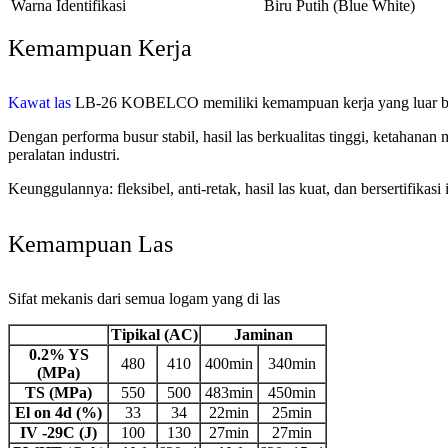
Warna Identifikasi
Biru Putih (Blue White)
Kemampuan Kerja
Kawat las
LB-26 KOBELCO memiliki kemampuan kerja yang luar bias
Dengan performa busur stabil, hasil las berkualitas tinggi, ketahanan
peralatan industri.
Keunggulannya: fleksibel, anti-retak, hasil las kuat, dan bersertifikasi 
Kemampuan Las
Sifat mekanis dari semua logam yang di las
Tipikal (AC)
Jaminan
0.2% YS
480
410
400min
340min
(MPa)
TS (MPa)
550
500
483min
450min
El on 4d (%)
33
34
22min
25min
IV -29C (J)
100
130
27min
27min