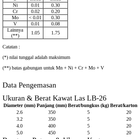
Ni
0.01
0.30
Cr
0.02
0.20
Mo
< 0.01
0.30
V
0.01
0.08
Lainnya
1.05
1.75
(**)
Catatan :
(*) nilai tunggal adalah maksimum
(**) batas gabungan untuk Mn + Ni + Cr + Mo + V
Data Pengemasan
Ukuran & Berat Kawat Las LB-26
Diameter (mm)
Panjang (mm)
Berat/bungkus (kg)
Berat/karton 
2.6
350
5
20
3.2
350
5
20
4.0
400
5
20
5.0
450
5
20