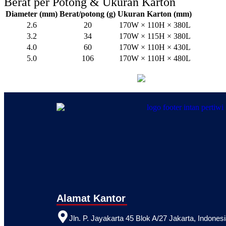
Berat per Potong & Ukuran Karton
Diameter (mm)
Berat/potong (g)
Ukuran Karton (mm)
2.6
20
170W × 110H × 380L
3.2
34
170W × 115H × 380L
4.0
60
170W × 110H × 430L
5.0
106
170W × 110H × 480L
Alamat Kantor
Jln. P. Jayakarta 45 Blok A/27 Jakarta, Indones