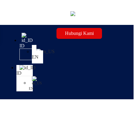
Hubungi Kami
ID
EN
ID
EN