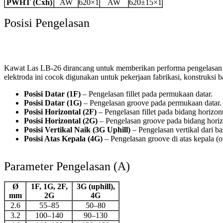
PWHT (Cxh)
AW
620×1
AW
620±15×1
Posisi Pengelasan
Kawat Las LB-26 dirancang untuk memberikan performa pengelasan yang 
elektroda ini cocok digunakan untuk pekerjaan fabrikasi, konstruksi
Posisi Datar (1F)
– Pengelasan fillet pada permukaan datar.
Posisi Datar (1G)
– Pengelasan groove pada permukaan datar.
Posisi Horizontal (2F)
– Pengelasan fillet pada bidang horizont
Posisi Horizontal (2G)
– Pengelasan groove pada bidang horiz
Posisi Vertikal Naik (3G Uphill)
– Pengelasan vertikal dari ba
Posisi Atas Kepala (4G)
– Pengelasan groove di atas kepala (o
Parameter Pengelasan (A)
Ø
1F, 1G, 2F,
3G (uphill),
mm
2G
4G
2.6
55–85
50–80
3.2
100–140
90–130