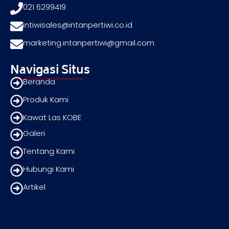
021 6299419
intiwisales@intanpertiwi.co.id
marketing.intanpertiwi@gmail.com
Navigasi Situs
Beranda
Produk Kami
Kawat Las KOBE
Galeri
Tentang Kami
Hubungi Kami
Artikel