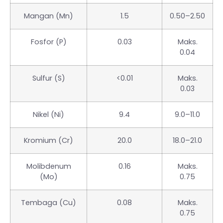
Mangan (Mn)
1.5
0.50–2.50
Fosfor (P)
0.03
Maks.
0.04
Sulfur (S)
<0.01
Maks.
0.03
Nikel (Ni)
9.4
9.0–11.0
Kromium (Cr)
20.0
18.0–21.0
Molibdenum
0.16
Maks.
(Mo)
0.75
Tembaga (Cu)
0.08
Maks.
0.75