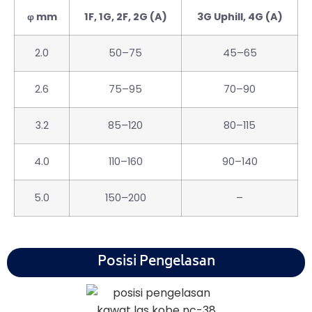
φ mm
1F, 1G, 2F, 2G (A)
3G Uphill, 4G (A)
2.0
50–75
45–65
2.6
75–95
70–90
3.2
85–120
80–115
4.0
110–160
90–140
5.0
150–200
–
Posisi Pengelasan