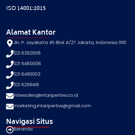
ISO 14001:2015
Alamat Kantor
Jln. P. Jayakarta 45 Blok A/27 Jakarta, Indonesia 11110
021 6392608
021 6480008
021 6490003
021 6299419
intiwisales@intanpertiwi.co.id
marketing.intanpertiwi@gmail.com
Navigasi Situs
Beranda