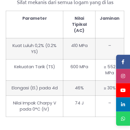
Sifat mekanis dari semua logam yang di las
Parameter
Nilai
Jaminan
Tipikal
(AC)
Kuat Luluh 0,2% (0.2%
410 MPa
–
YS)
Kekuatan Tarik (TS)
600 MPa
≥ 552
MPa
Elongasi (El.) pada 4d
46%
≥ 30%
Nilai Impak Charpy V
74 J
–
pada 0°C (IV)