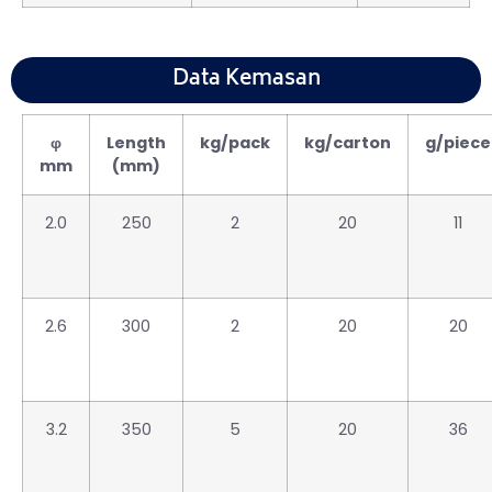
Data Kemasan
φ
Length
kg/pack
kg/carton
g/piece
mm
(mm)
2.0
250
2
20
11
2.6
300
2
20
20
3.2
350
5
20
36