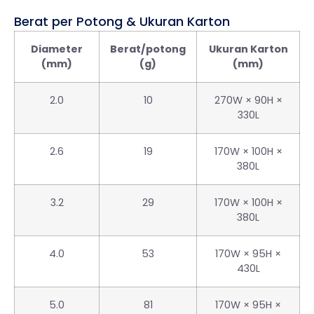
Berat per Potong & Ukuran Karton
Diameter
Berat/potong
Ukuran Karton
(mm)
(g)
(mm)
2.0
10
270W × 90H ×
330L
2.6
19
170W × 100H ×
380L
3.2
29
170W × 100H ×
380L
4.0
53
170W × 95H ×
430L
5.0
81
170W × 95H ×