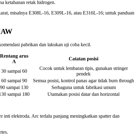
na ketahanan retak hidrogen.
 karat, misalnya E308L-16, E309L-16, atau E316L-16; untuk panduan
SMAW
komendasi pabrikan dan lakukan uji coba kecil.
Rentang arus
Catatan posisi
A
Cocok untuk lembaran tipis, gunakan stringer
30 sampai 60
pendek
60 sampai 90
Semua posisi, kontrol panas agar tidak burn through
90 sampai 130
Serbaguna untuk fabrikasi umum
130 sampai 180
Utamakan posisi datar dan horizontal
r inti elektroda. Arc terlalu panjang meningkatkan spatter dan
tes.