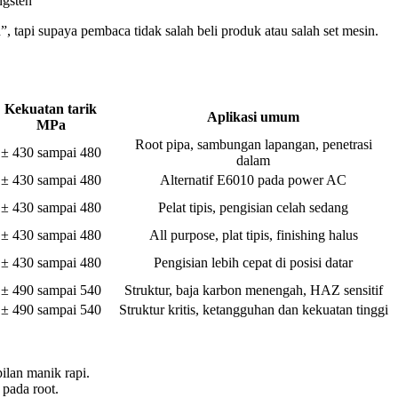
ngsten
”, tapi supaya pembaca tidak salah beli produk atau salah set mesin.
Kekuatan tarik
Aplikasi umum
MPa
Root pipa, sambungan lapangan, penetrasi
± 430 sampai 480
dalam
± 430 sampai 480
Alternatif E6010 pada power AC
± 430 sampai 480
Pelat tipis, pengisian celah sedang
± 430 sampai 480
All purpose, plat tipis, finishing halus
± 430 sampai 480
Pengisian lebih cepat di posisi datar
± 490 sampai 540
Struktur, baja karbon menengah, HAZ sensitif
± 490 sampai 540
Struktur kritis, ketangguhan dan kekuatan tinggi
lan manik rapi.
 pada root.