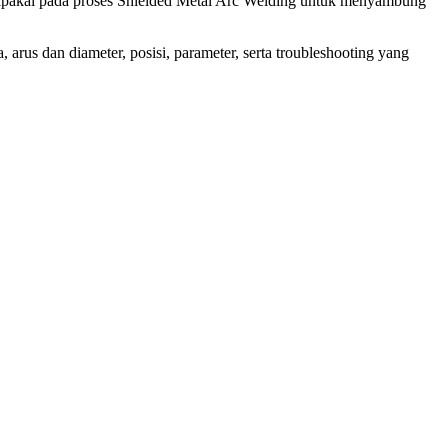
ipakai pada proses Shielded Metal Arc Welding untuk menyambung
 arus dan diameter, posisi, parameter, serta troubleshooting yang