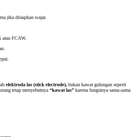
na jika disiapkan wajar.
IG atau FCAW.
an.
epat.
alah
elektroda las (stick electrode),
bukan kawat gulungan seperti
orang tetap menyebutnya
“kawat las”
karena fungsinya sama-sama