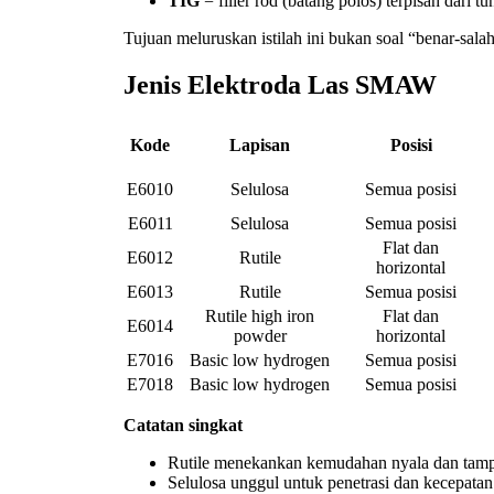
TIG
= filler rod (batang polos) terpisah dari tu
Tujuan meluruskan istilah ini bukan soal “benar-salah
Jenis Elektroda Las SMAW
Kode
Lapisan
Posisi
E6010
Selulosa
Semua posisi
E6011
Selulosa
Semua posisi
Flat dan
E6012
Rutile
horizontal
E6013
Rutile
Semua posisi
Rutile high iron
Flat dan
E6014
powder
horizontal
E7016
Basic low hydrogen
Semua posisi
E7018
Basic low hydrogen
Semua posisi
Catatan singkat
Rutile menekankan kemudahan nyala dan tampi
Selulosa unggul untuk penetrasi dan kecepatan