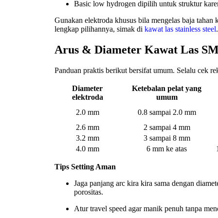
Basic low hydrogen dipilih untuk struktur kare
Gunakan elektroda khusus bila mengelas baja tahan
lengkap pilihannya, simak di
kawat las stainless steel
.
Arus & Diameter Kawat Las 
Panduan praktis berikut bersifat umum. Selalu cek re
Diameter
Ketebalan pelat yang
elektroda
umum
2.0 mm
0.8 sampai 2.0 mm
2.6 mm
2 sampai 4 mm
3.2 mm
3 sampai 8 mm
4.0 mm
6 mm ke atas
Tips Setting Aman
Jaga panjang arc kira kira sama dengan diamete
porositas.
Atur travel speed agar manik penuh tanpa mene