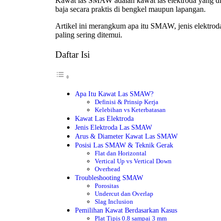
Kawat las SMAW adalah kawat las elektroda yang d
baja secara praktis di bengkel maupun lapangan.
Artikel ini merangkum apa itu SMAW, jenis elektroda,
paling sering ditemui.
Daftar Isi
Apa Itu Kawat Las SMAW?
Definisi & Prinsip Kerja
Kelebihan vs Keterbatasan
Kawat Las Elektroda
Jenis Elektroda Las SMAW
Arus & Diameter Kawat Las SMAW
Posisi Las SMAW & Teknik Gerak
Flat dan Horizontal
Vertical Up vs Vertical Down
Overhead
Troubleshooting SMAW
Porositas
Undercut dan Overlap
Slag Inclusion
Pemilihan Kawat Berdasarkan Kasus
Plat Tipis 0.8 sampai 3 mm