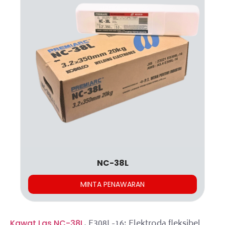
NC-38L
MINTA PENAWARAN
, E308L-16: Elektroda fleksibel
Kawat Las NC-38L