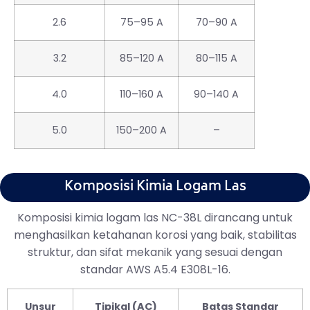
2.6
75–95 A
70–90 A
3.2
85–120 A
80–115 A
4.0
110–160 A
90–140 A
5.0
150–200 A
–
Komposisi Kimia Logam Las
Komposisi kimia logam las NC-38L dirancang untuk
menghasilkan ketahanan korosi yang baik, stabilitas
struktur, dan sifat mekanik yang sesuai dengan
standar AWS A5.4 E308L-16.
Unsur
Tipikal (AC)
Batas Standar