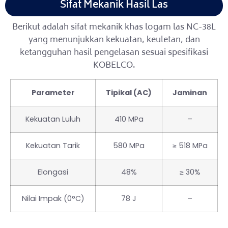
Sifat Mekanik Hasil Las
Berikut adalah sifat mekanik khas logam las NC-38L
yang menunjukkan kekuatan, keuletan, dan
ketangguhan hasil pengelasan sesuai spesifikasi
KOBELCO.
Parameter
Tipikal (AC)
Jaminan
Kekuatan Luluh
410 MPa
–
Kekuatan Tarik
580 MPa
≥ 518 MPa
Elongasi
48%
≥ 30%
Nilai Impak (0°C)
78 J
–