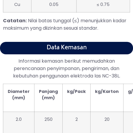
Cu
0.05
≤ 0.75
Catatan:
Nilai batas tunggal (≤) menunjukkan kadar
maksimum yang diizinkan sesuai standar.
Data Kemasan
Informasi kemasan berikut memudahkan
perencanaan penyimpanan, pengiriman, dan
kebutuhan penggunaan elektroda las NC-38L.
Diameter
Panjang
kg/Pack
kg/Karton
g
(mm)
(mm)
2.0
250
2
20