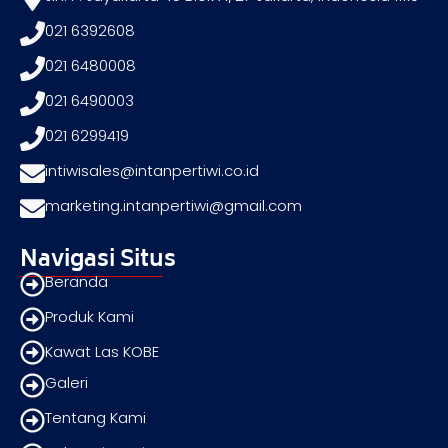
021 6392608
021 6480008
021 6490003
021 6299419
intiwisales@intanpertiwi.co.id
marketing.intanpertiwi@gmail.com
Navigasi Situs
Beranda
Produk Kami
Kawat Las KOBE
Galeri
Tentang Kami