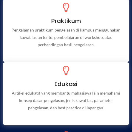
Berbasis Data
Praktikum
Dilengkapi contoh kasus, studi singkat, atau referensi
Pengalaman praktikum pengelasan di kampus menggunakan
teknis yang relevan.
kawat las tertentu, pembelajaran di workshop, atau
perbandingan hasil pengelasan.
Project
Edukasi
Penggunaan kawat las INTIWI/KOBELCO di proyek
Artikel edukatif yang membantu mahasiswa lain memahami
konstruksi, industri, pabrik, atau aplikasi tertentu.
konsep dasar pengelasan, jenis kawat las, parameter
pengelasan, dan best practice di lapangan.