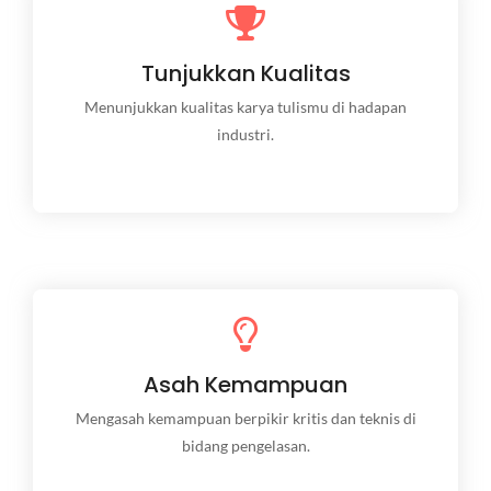
Tunjukkan Kualitas
Tunjukkan Kualitas
Menunjukkan kualitas karya tulismu di hadapan
industri.
Menunjukkan kualitas karya tulismu di hadapan
industri.
Asah Kemampuan
Asah Kemampuan
Mengasah kemampuan berpikir kritis dan teknis di
bidang pengelasan.
Mengasah kemampuan berpikir kritis dan teknis di
bidang pengelasan.