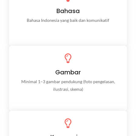
Berbasis Data
Bahasa
Dilengkapi contoh kasus, studi singkat, atau
referensi teknis yang relevan.
Bahasa Indonesia yang baik dan komunikatif
Gambar
Project
Minimal 1–3 gambar pendukung (foto pengelasan,
ilustrasi, skema)
Berbasis Data