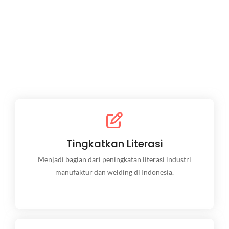
Tingkatkan Literasi
Tingkatkan Literasi
Menjadi bagian dari peningkatan literasi industri
manufaktur dan welding di Indonesia.
Menjadi bagian dari peningkatan literasi industri
manufaktur dan welding di Indonesia.