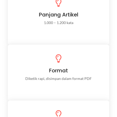
Project
Panjang Artikel
Penggunaan kawat las INTIWI/KOBELCO di proyek
konstruksi, industri, pabrik, atau aplikasi tertentu.
1.000 – 1.200 kata
Inspiratif
Menunjukkan bagaimana pengelasan dan produk-
Format
produk INTIWI berperan dalam kehidupan sehari-
hari dan industri.
Diketik rapi, disimpan dalam format PDF