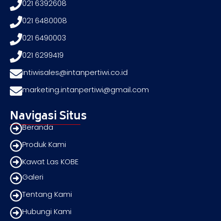
021 6392608
021 6480008
021 6490003
021 6299419
intiwisales@intanpertiwi.co.id
marketing.intanpertiwi@gmail.com
Navigasi Situs
Beranda
Produk Kami
Kawat Las KOBE
Galeri
Tentang Kami
Hubungi Kami