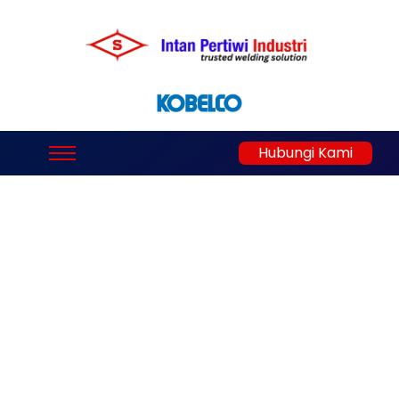
Hubungi Kami
Lomba Artikel
Pengelasan INTIWI X