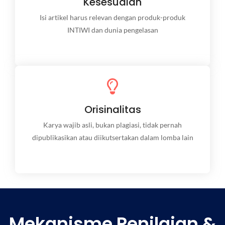
Kesesuaian
Dilengkapi contoh kasus, studi singkat, atau
referensi teknis yang relevan.
Isi artikel harus relevan dengan produk-produk
INTIWI dan dunia pengelasan
Berbasis Data
Orisinalitas
Dilengkapi contoh kasus, studi singkat, atau
referensi teknis yang relevan.
Karya wajib asli, bukan plagiasi, tidak pernah
dipublikasikan atau diikutsertakan dalam lomba lain
Mekanisme Penilaian &