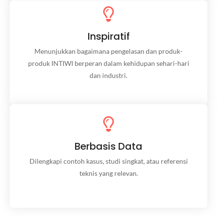
Inspiratif
Inspiratif
Menunjukkan bagaimana pengelasan dan produk-
Menunjukkan bagaimana pengelasan dan produk-
produk INTIWI berperan dalam kehidupan sehari-hari
dan industri.
produk INTIWI berperan dalam kehidupan sehari-hari
dan industri.
Berbasis Data
Berbasis Data
Dilengkapi contoh kasus, studi singkat, atau referensi
teknis yang relevan.
Dilengkapi contoh kasus, studi singkat, atau referensi
teknis yang relevan.