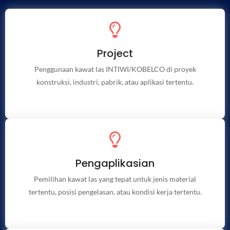
Project
Project
Penggunaan kawat las INTIWI/KOBELCO di proyek
konstruksi, industri, pabrik, atau aplikasi tertentu.
Penggunaan kawat las INTIWI/KOBELCO di proyek
konstruksi, industri, pabrik, atau aplikasi tertentu.
Inspiratif
Pengaplikasian
Menunjukkan bagaimana pengelasan dan produk-produk
INTIWI berperan dalam kehidupan sehari-hari dan industri.
Pemilihan kawat las yang tepat untuk jenis material
tertentu, posisi pengelasan, atau kondisi kerja tertentu.