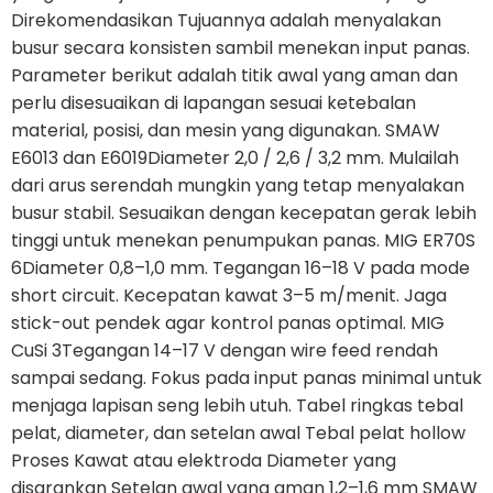
Direkomendasikan Tujuannya adalah menyalakan
busur secara konsisten sambil menekan input panas.
Parameter berikut adalah titik awal yang aman dan
perlu disesuaikan di lapangan sesuai ketebalan
material, posisi, dan mesin yang digunakan. SMAW
E6013 dan E6019Diameter 2,0 / 2,6 / 3,2 mm. Mulailah
dari arus serendah mungkin yang tetap menyalakan
busur stabil. Sesuaikan dengan kecepatan gerak lebih
tinggi untuk menekan penumpukan panas. MIG ER70S
6Diameter 0,8–1,0 mm. Tegangan 16–18 V pada mode
short circuit. Kecepatan kawat 3–5 m/menit. Jaga
stick-out pendek agar kontrol panas optimal. MIG
CuSi 3Tegangan 14–17 V dengan wire feed rendah
sampai sedang. Fokus pada input panas minimal untuk
menjaga lapisan seng lebih utuh. Tabel ringkas tebal
pelat, diameter, dan setelan awal Tebal pelat hollow
Proses Kawat atau elektroda Diameter yang
disarankan Setelan awal yang aman 1,2–1,6 mm SMAW