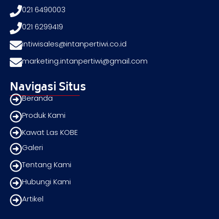
021 6490003
021 6299419
intiwisales@intanpertiwi.co.id
marketing.intanpertiwi@gmail.com
Navigasi Situs
Beranda
Produk Kami
Kawat Las KOBE
Galeri
Tentang Kami
Hubungi Kami
Artikel