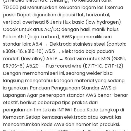
(Shielded Metal Arc Welding) 70 Kekuatan tarik
70.000 psi Menunjukkan kekuatan logam las 1 Semua
posisi Dapat digunakan di posisi flat, horizontal,
vertical, overhead 6 Jenis flux basic (low hydrogen)
Cocok untuk arus AC/DC dengan hasil manik halus
Selain A5.1 (baja karbon), AWS juga memiliki seri
standar lain: A5.4 → Elektroda stainless steel (contoh:
E309L-16, E316-16) A5.5 → Elektroda baja paduan
rendah (low alloy) A5.18 → Solid wire untuk MIG (G3Si1,
ER70S-6) A5.20 → Flux-cored wire (E71T-1C, E71T-12)
Dengan memahami seri ini, seorang welder bisa
langsung mengetahui kategori material yang sedang
ia gunakan. Panduan Penggunaan Standar AWS di
Lapangan Agar penerapan standar AWS benar-benar
efektif, berikut beberapa tips praktis dari
pengalaman tim teknis INTIWI: Baca Kode Lengkap di
Kemasan Setiap kemasan elektroda atau kawat las
mencantumkan kode AWS dan nomor lot produksi.