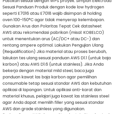
Pastikan sesuai dengan WPS proyek. Simpan Elektroda
Sesuai Panduan Produk dengan kode low hydrogen
seperti E7016 atau E7018 wajib disimpan di holding
oven 100–150°C agar tidak menyerap kelembapan.
Gunakan Arus dan Polaritas Tepat Cek datasheet
AWS atau rekomendasi pabrikan (misal: KOBELCO)
untuk menentukan arus (AC/DC+ atau DC−) dan
rentang ampere optimal. Lakukan Pengujian Ulang
(Requalification) Jika material atau proses berubah,
lakukan tes ulang sesuai panduan AWS D1.1 (untuk baja
karbon) atau AWS D1.6 (untuk stainless). Jika Anda
bekerja dengan material mild steel, baca juga
panduan kawat las baja karbon agar pemilihan
consumable tetap sesuai standar AWS dan kebutuhan
aplikasi di lapangan. Untuk aplikasi anti-karat dan
material khusus, pelajari juga kawat las stainless steel
agar Anda dapat memilih filler yang sesuai standar
AWS dan grade stainless yang digunakan.