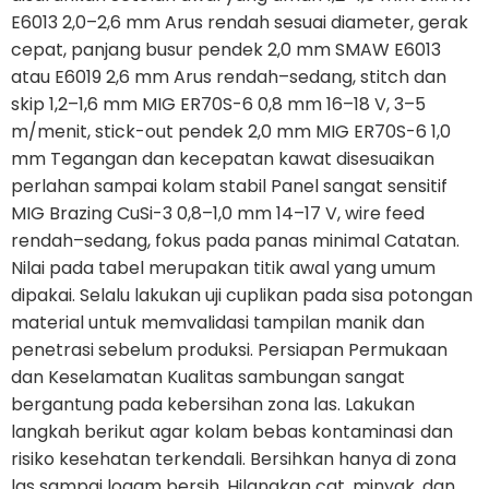
E6013 2,0–2,6 mm Arus rendah sesuai diameter, gerak
cepat, panjang busur pendek 2,0 mm SMAW E6013
atau E6019 2,6 mm Arus rendah–sedang, stitch dan
skip 1,2–1,6 mm MIG ER70S-6 0,8 mm 16–18 V, 3–5
m/menit, stick-out pendek 2,0 mm MIG ER70S-6 1,0
mm Tegangan dan kecepatan kawat disesuaikan
perlahan sampai kolam stabil Panel sangat sensitif
MIG Brazing CuSi-3 0,8–1,0 mm 14–17 V, wire feed
rendah–sedang, fokus pada panas minimal Catatan.
Nilai pada tabel merupakan titik awal yang umum
dipakai. Selalu lakukan uji cuplikan pada sisa potongan
material untuk memvalidasi tampilan manik dan
penetrasi sebelum produksi. Persiapan Permukaan
dan Keselamatan Kualitas sambungan sangat
bergantung pada kebersihan zona las. Lakukan
langkah berikut agar kolam bebas kontaminasi dan
risiko kesehatan terkendali. Bersihkan hanya di zona
las sampai logam bersih. Hilangkan cat, minyak, dan